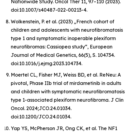
Nationwide Study. Oncol Ther 11, 97–110 (2023).
doi:10.1007/s40487-022-00213-4.
Wolkenstein, P. et al. (2023) „French cohort of
children and adolescents with neurofibromatosis
type 1 and symptomatic inoperable plexiform
neurofibromas: Cassiopea study“, European
Journal of Medical Genetics, 66(5), S. 104734.
doi:10.1016/j.ejmg.2023.104734.
Moertel CL, Fisher MJ, Weiss BD, et al. ReNeu: A
pivotal, Phase IIb trial of mirdametinib in adults
and children with symptomatic neurofibromatosis
type 1-associated plexiform neurofibroma. J Clin
Oncol. 2024;JCO.24.01034.
doi:10.1200/JCO.24.01034.
Yap YS, McPherson JR, Ong CK, et al. The NF1