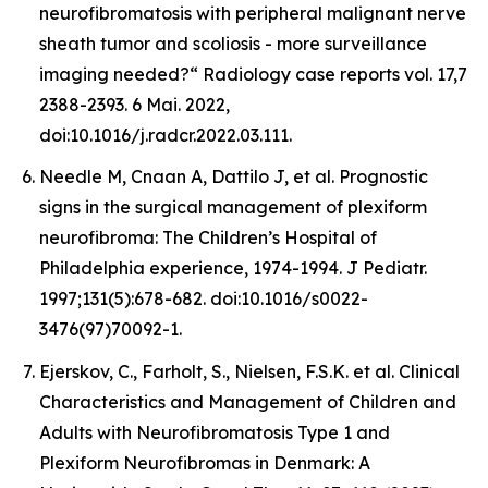
neurofibromatosis with peripheral malignant nerve
sheath tumor and scoliosis - more surveillance
imaging needed?“ Radiology case reports vol. 17,7
2388-2393. 6 Mai. 2022,
doi:10.1016/j.radcr.2022.03.111.
Needle M, Cnaan A, Dattilo J, et al. Prognostic
signs in the surgical management of plexiform
neurofibroma: The Children’s Hospital of
Philadelphia experience, 1974-1994. J Pediatr.
1997;131(5):678-682. doi:10.1016/s0022-
3476(97)70092-1.
Ejerskov, C., Farholt, S., Nielsen, F.S.K. et al. Clinical
Characteristics and Management of Children and
Adults with Neurofibromatosis Type 1 and
Plexiform Neurofibromas in Denmark: A