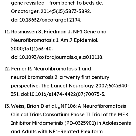
gene revisited - from bench to bedside.
Oncotarget. 2014;5(15):5873-5892.
doi:10.18632/oncotarget.2194.
Rasmussen S, Friedman J. NF1 Gene and
Neurofibromatosis 1. Am J Epidemiol.
2000;151(1):33-40.
doi:10.1093/oxfordjournals.aje.a010118.
Ferner R. Neurofibromatosis 1 and
neurofibromatosis 2: a twenty first century
perspective. The Lancet Neurology. 2007;6(4):340-
351. doi:10.1016/s1474-4422(07)70075-3.
Weiss, Brian D et al. „NF106: A Neurofibromatosis
Clinical Trials Consortium Phase II Trial of the MEK
Inhibitor Mirdametinib (PD-0325901) in Adolescents
and Adults with NF1-Related Plexiform